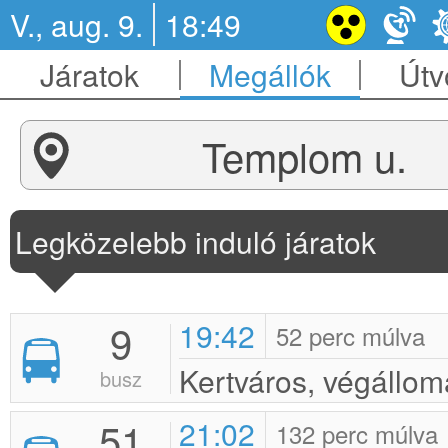
V., aug. 9.
18:49
Járatok
Megállók
Útv
Templom u.
Legközelebb induló járatok
9
19:42
52 perc múlva
Kertváros, végállom
busz
51
21:02
132 perc múlva