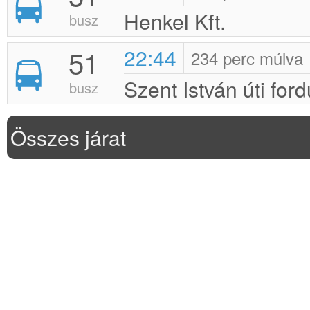
Henkel Kft.
busz
51
22:44
234 perc múlva
Szent István úti ford
busz
Összes járat