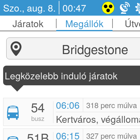
Szo., aug. 8.
00:47
Járatok
Megállók
Útv
Bridgestone
Legközelebb induló járatok
54
06:06
318 perc múlva
Kertváros, végállom
busz
51B
06:15
327 perc múlva