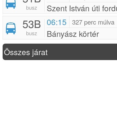
Szent István úti ford
busz
53B
06:15
327 perc múlva
Bányász körtér
busz
Összes járat