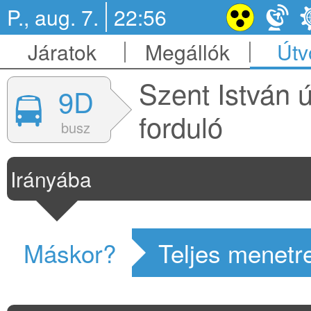
P., aug. 7.
22:56
Járatok
Megállók
Útv
Szent István ú
9D
forduló
busz
Irányába
Máskor?
Teljes menetr