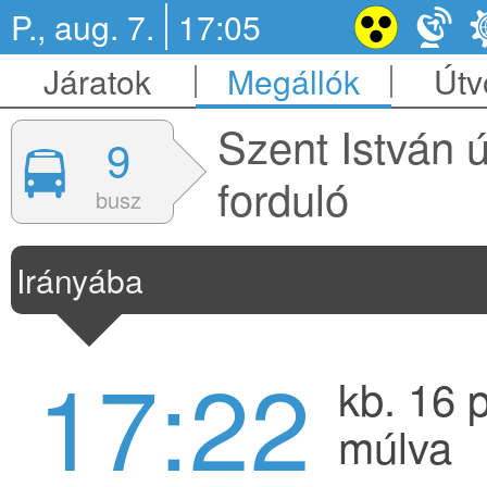
P., aug. 7.
17:05
Járatok
Megállók
Útv
Szent István ú
9
forduló
busz
Irányába
17:22
kb. 16 
múlva