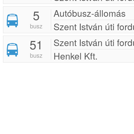
5
Autóbusz-állomás
Szent István úti ford
busz
51
Szent István úti ford
Henkel Kft.
busz