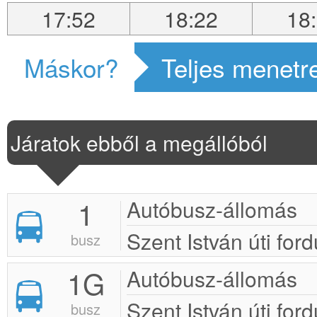
17:52
18:22
18
Máskor?
Teljes menetr
Járatok ebből a megállóból
1
Autóbusz-állomás
Szent István úti ford
busz
1G
Autóbusz-állomás
Szent István úti ford
busz