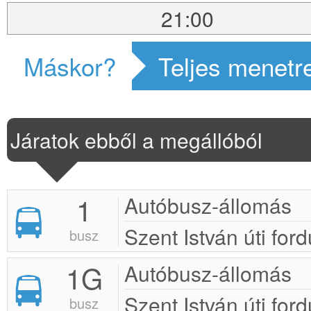
21:00
Máskor?
Teljes menetr
Járatok ebből a megállóból
1
Autóbusz-állomás
Szent István úti ford
busz
1G
Autóbusz-állomás
Szent István úti ford
busz