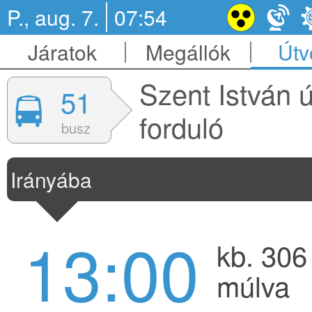
P., aug. 7.
07:54
Járatok
Megállók
Útv
Szent István ú
51
forduló
busz
Irányába
13:00
kb. 306
múlva