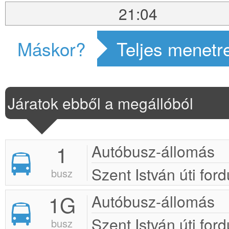
21:04
Máskor?
Teljes menetr
Járatok ebből a megállóból
1
Autóbusz-állomás
Szent István úti ford
busz
1G
Autóbusz-állomás
Szent István úti ford
busz