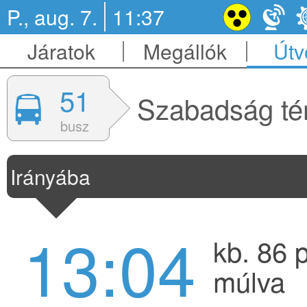
P., aug. 7.
11:37
Járatok
Megállók
Útv
51
Szabadság té
busz
Irányába
13:04
kb. 86 
múlva