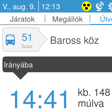
V., aug. 9.
12:13
Járatok
Megállók
Útv
51
Baross köz
busz
Irányába
14:41
kb. 148
múlva