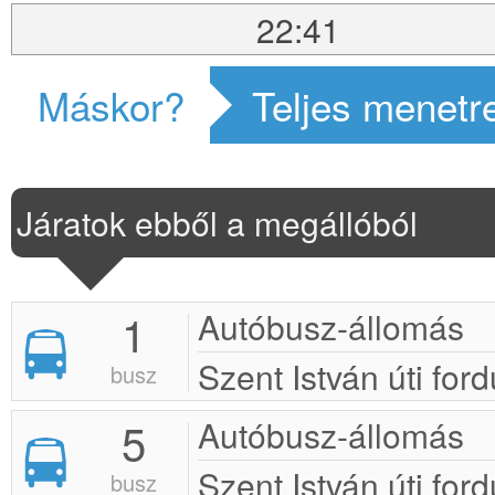
22:41
Máskor?
Teljes menetr
Járatok ebből a megállóból
1
Autóbusz-állomás
Szent István úti ford
busz
5
Autóbusz-állomás
Szent István úti ford
busz