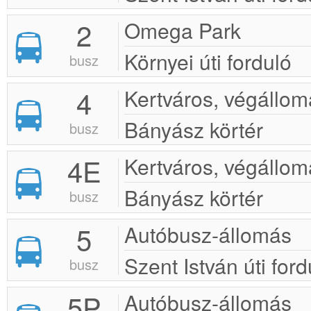
2
Omega Park
Környei úti forduló
busz
4
Kertváros, végállom
Bányász körtér
busz
4E
Kertváros, végállom
Bányász körtér
busz
5
Autóbusz-állomás
Szent István úti ford
busz
5P
Autóbusz-állomás