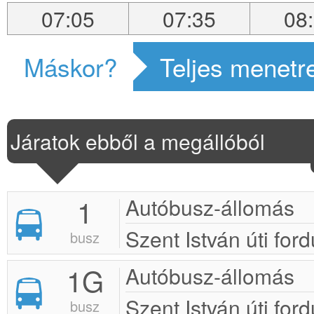
07:05
07:35
08
Máskor?
Teljes menetr
Járatok ebből a megállóból
1
Autóbusz-állomás
Szent István úti ford
busz
1G
Autóbusz-állomás
Szent István úti ford
busz