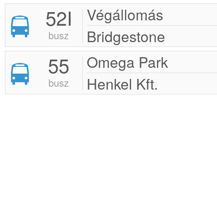
52I
Végállomás
Bridgestone
busz
55
Omega Park
Henkel Kft.
busz