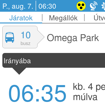
P., aug. 7.
06:30
Járatok
Megállók
Útv
10
Omega Park
busz
Irányába
06:35
kb. 4 p
múlva