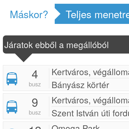
Máskor?
Teljes menetr
Járatok ebből a megállóból
4
Kertváros, végállom
Bányász körtér
busz
9
Kertváros, végállom
Szent István úti ford
busz
Omega Park