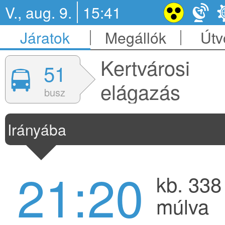
V., aug. 9.
15:41
Járatok
Megállók
Útv
Kertvárosi
51
elágazás
busz
Irányába
21:20
kb. 338
múlva