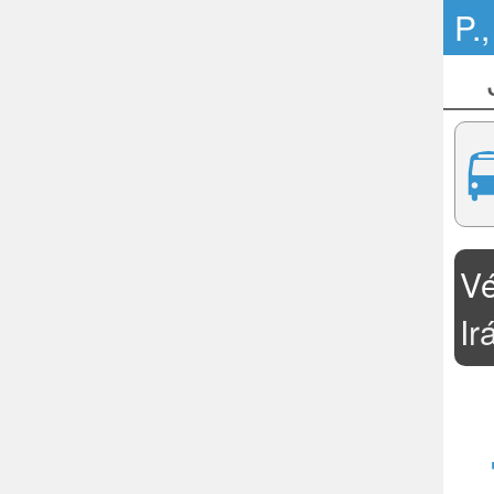
P.,
V
Ir