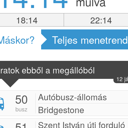
múlva
18:14
22:14
Máskor?
Teljes menetrend
ratok ebből a megállóból
12 j
50
Autóbusz-állomás
Bridgestone
busz
51
Szent István úti forduló