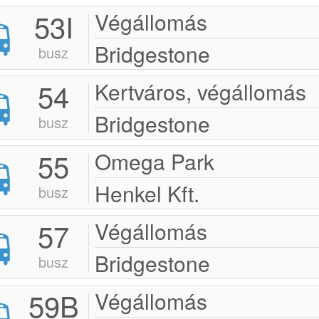
53I
Végállomás
Bridgestone
busz
54
Kertváros, végállomás
Bridgestone
busz
55
Omega Park
Henkel Kft.
busz
57
Végállomás
Bridgestone
busz
59B
Végállomás