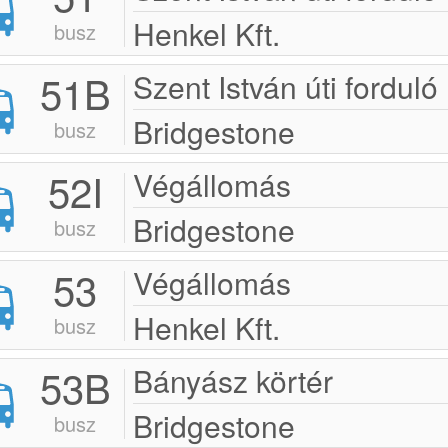
Henkel Kft.
busz
51B
Szent István úti forduló
Bridgestone
busz
52I
Végállomás
Bridgestone
busz
53
Végállomás
Henkel Kft.
busz
53B
Bányász körtér
Bridgestone
busz