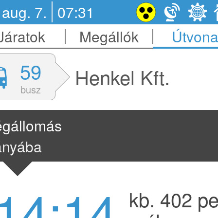
 aug. 7.
07:31
Járatok
Megállók
Útvona
59
Henkel Kft.
busz
égállomás
ányába
14:14
kb. 402 pe