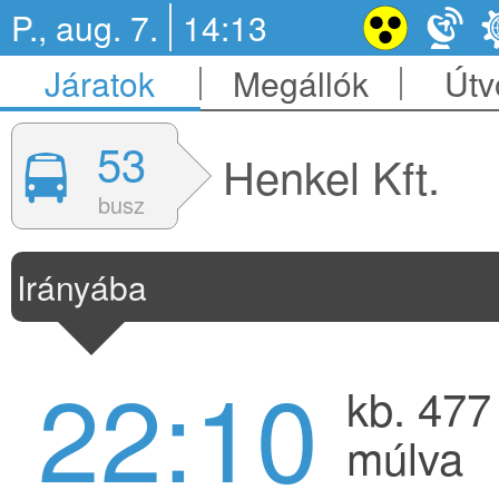
P., aug. 7.
14:13
Járatok
Megállók
Útv
53
Henkel Kft.
busz
Irányába
22:10
kb. 477
múlva