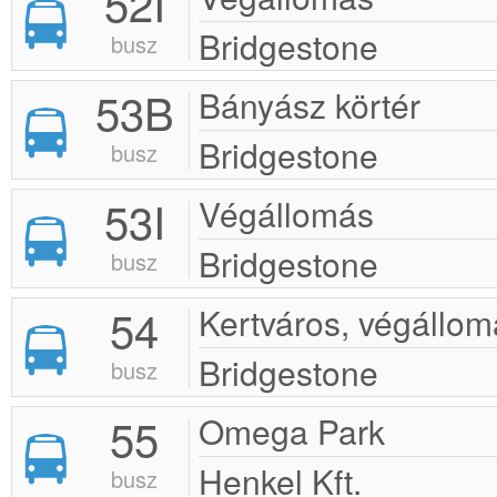
52I
Bridgestone
busz
53B
Bányász körtér
Bridgestone
busz
53I
Végállomás
Bridgestone
busz
54
Kertváros, végállom
Bridgestone
busz
55
Omega Park
Henkel Kft.
busz