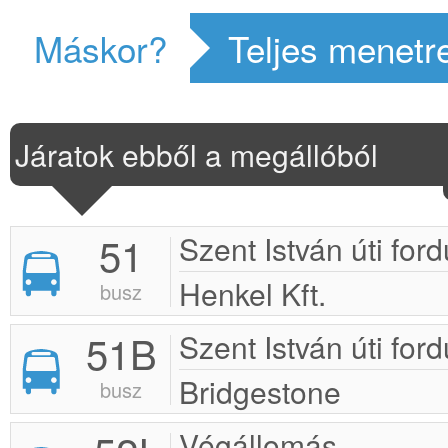
Máskor?
Teljes menetr
Járatok ebből a megállóból
51
Szent István úti ford
Henkel Kft.
busz
51B
Szent István úti ford
Bridgestone
busz
Végállomás