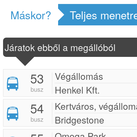
Máskor?
Teljes menetr
Járatok ebből a megállóból
53
Végállomás
Henkel Kft.
busz
54
Kertváros, végállom
Bridgestone
busz
Omega Park