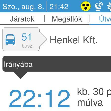
Szo., aug. 8.
21:42
Járatok
Megállók
Útv
51
Henkel Kft.
busz
Irányába
22:12
kb. 30 
múlva