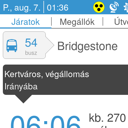
P., aug. 7.
01:36
Járatok
Megállók
Útv
54
Bridgestone
busz
Kertváros, végállomás
Irányába
06:06
kb. 270