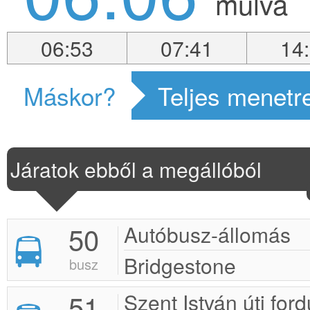
múlva
06:53
07:41
14
Máskor?
Teljes menetr
Járatok ebből a megállóból
50
Autóbusz-állomás
Bridgestone
busz
51
Szent István úti ford