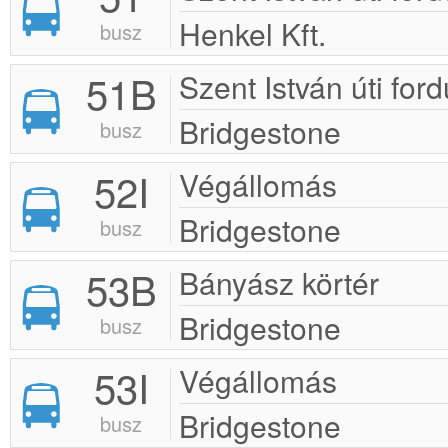
Henkel Kft.
busz
51B
Szent István úti ford
Bridgestone
busz
52I
Végállomás
Bridgestone
busz
53B
Bányász körtér
Bridgestone
busz
53I
Végállomás
Bridgestone
busz