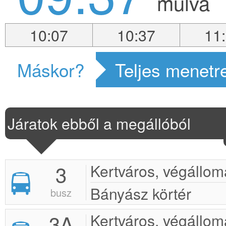
múlva
10:07
10:37
11
Máskor?
Teljes menetr
Járatok ebből a megállóból
3
Kertváros, végállom
Bányász körtér
busz
3A
Kertváros, végállom