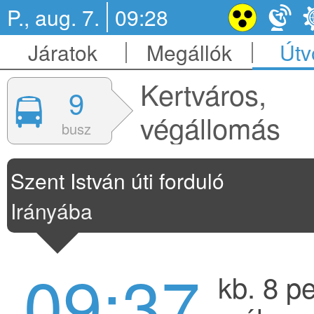
P., aug. 7.
09:28
Járatok
Megállók
Útv
Kertváros,
9
végállomás
busz
Szent István úti forduló
Irányába
09:37
kb. 8 p