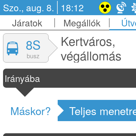
Szo., aug. 8.
18:12
Járatok
Megállók
Útv
Kertváros,
8S
végállomás
busz
Irányába
Máskor?
Teljes menetr