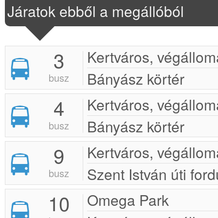
Járatok ebből a megállóból
3
Kertváros, végállom
Bányász körtér
busz
4
Kertváros, végállom
Bányász körtér
busz
9
Kertváros, végállom
Szent István úti ford
busz
10
Omega Park