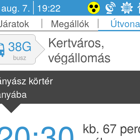
 aug. 7.
19:22
Járatok
Megállók
Útvona
Kertváros,
38G
végállomás
busz
nyász körtér
ányába
20:30
kb. 67 per