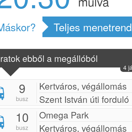
múlva
Máskor?
Teljes menetrend
ratok ebből a megállóból
4 j
9
Kertváros, végállomás
Szent István úti forduló
busz
10
Omega Park
Kertváros, végállomás
busz