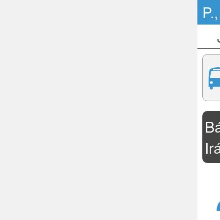
P.,
Bá
Ir