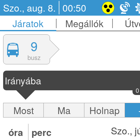
Szo., aug. 8.
00:50
Járatok
Megállók
Útv
9
busz
Irányába
0
Most
Ma
Holnap
Szo., j
óra
perc