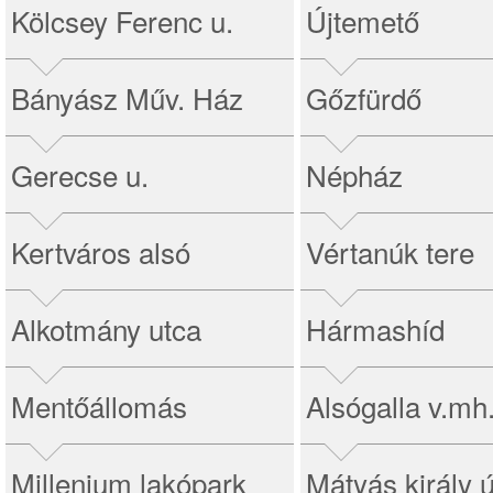
Kölcsey Ferenc u.
Újtemető
Bányász Műv. Ház
Gőzfürdő
Gerecse u.
Népház
Kertváros alsó
Vértanúk tere
Alkotmány utca
Hármashíd
Mentőállomás
Alsógalla v.mh
Millenium lakópark
Mátyás király ú