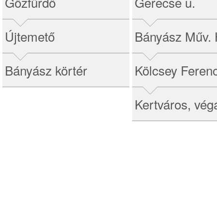
Gőzfürdő
Gerecse u.
Újtemető
Bányász Műv.
Bányász körtér
Kölcsey Ferenc
Kertváros, vég