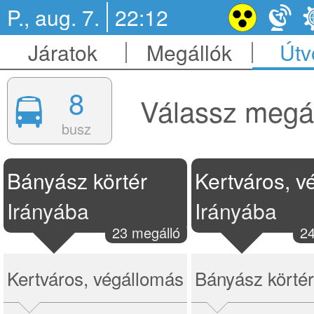
P., aug. 7.
22:12
Járatok
Megállók
Útv
8
Válassz megál
busz
Bányász körtér
Irányába
Irányába
23 megálló
24
Kertváros, végállomás
Bányász körtér