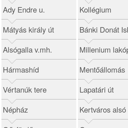
Ady Endre u.
Kollégium
Mátyás király út
Bánki Donát Is
Alsógalla v.mh.
Millenium lakó
Hármashíd
Mentőállomás
Vértanúk tere
Lapatári út
Népház
Kertváros alsó