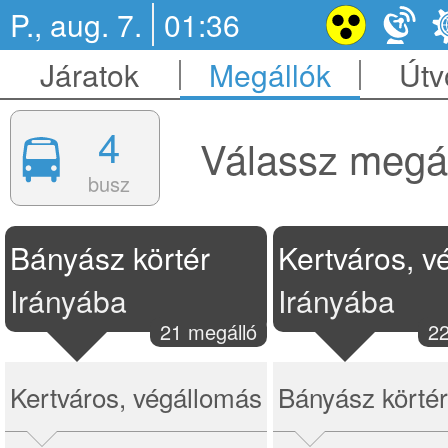
P., aug. 7.
01:36
Járatok
Megállók
Útv
4
Válassz megál
busz
Bányász körtér
Irányába
Irányába
21 megálló
22
Kertváros, végállomás
Bányász körtér