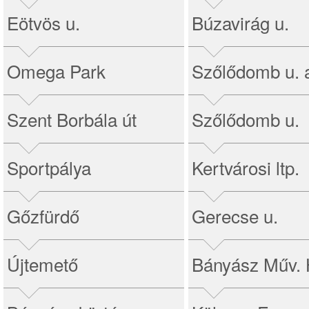
Eötvös u.
Búzavirág u.
Omega Park
Szőlődomb u. 
Szent Borbála út
Szőlődomb u.
Sportpálya
Kertvárosi ltp.
Gőzfürdő
Gerecse u.
Újtemető
Bányász Műv.