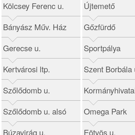
Kölcsey Ferenc u.
Újtemető
Bányász Műv. Ház
Gőzfürdő
Gerecse u.
Sportpálya
Kertvárosi ltp.
Szent Borbála 
Szőlődomb u.
Kormányhivata
Szőlődomb u. alsó
Omega Park
Búzavirág u.
Eötvös u.