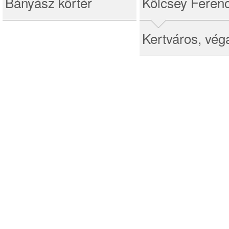
Bányász körtér
Kölcsey Ferenc
Kertváros, vég